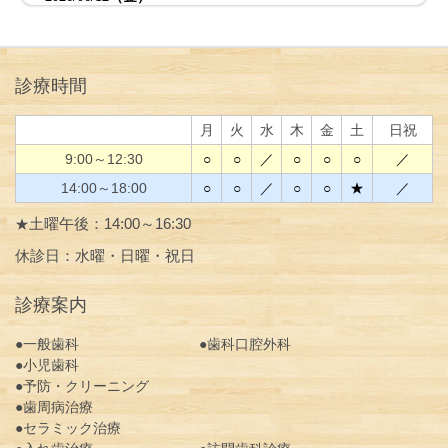
診療時間
月
火
水
木
金
土
日祝
9:00～12:30
○
○
／
○
○
○
／
14:00～18:00
○
○
／
○
○
★
／
土曜午後：14:00～16:30
★
休診日：水曜・日曜・祝日
診療案内
●
一般歯科
●
歯科口腔外科
●
小児歯科
●
予防・クリーニング
●
歯周病治療
●
セラミック治療